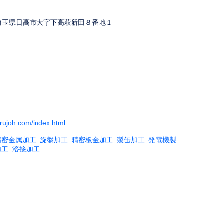
12 埼玉県日高市大字下高萩新田８番地１
3
rujoh.com/index.html
精密金属加工
旋盤加工
精密板金加工
製缶加工
発電機製
加工
溶接加工