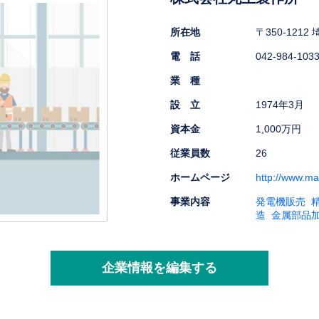
所在地
〒350-12
電 話
042-984-103
業 種
設 立
1974年3月
資本金
1,000万円
従業員数
26
ホームページ
http://www.ma
事業内容
発電機販売
造
金属部品
企業情報を編集する