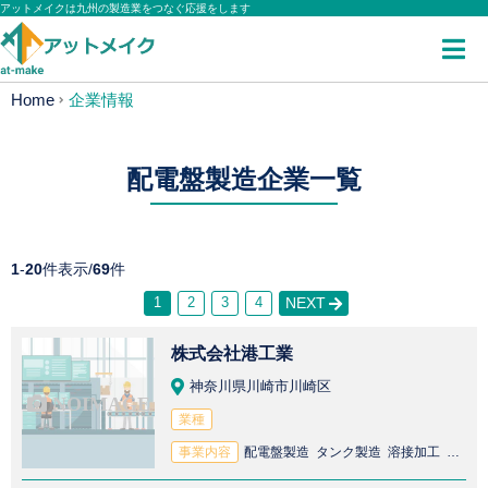
アットメイクは九州の製造業をつなぐ応援をします
Home
企業情報
配電盤製造企業一覧
1
-
20
件表示/
69
件
1
2
3
4
NEXT
株式会社港工業
神奈川県川崎市川崎区
業種
事業内容
配電盤製造 タンク製造 溶接加工 精密板金加工 ステンレス鋼加工 精密部品製造 アルミ加工 研磨加工 板金加工 制御盤製造