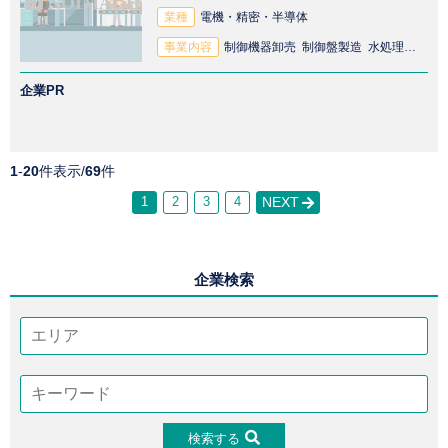
業種
電機・精密・半導体
事業内容
制御機器卸売 制御盤製造 水処理プラント製造 配電盤製造 受電装置製造 プレス機卸売 制御機器製造 水処理プラント卸売 水処理装置 機械卸売 プレス機製造 太陽光パネル設置工事 配電盤卸売 試験機卸売 制御盤卸売 電源装置卸売
企業PR
1
-
20
件表示/
69
件
1
2
3
4
NEXT
企業検索
検索する