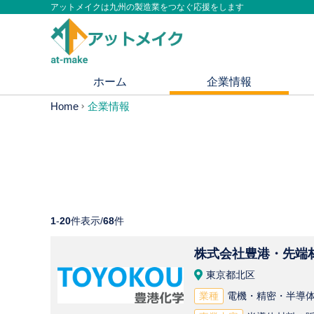
アットメイクは九州の製造業をつなぐ応援をします
ホーム
企業情報
Home
企業情報
1
-
20
件表示/
68
件
株式会社豊港・先端
東京都北区
業種
電機・精密・半導体