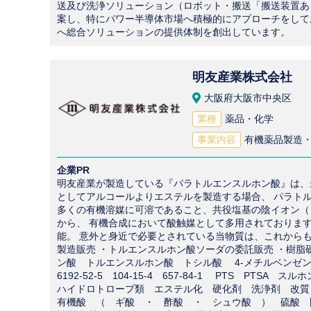
送及び洗浄ソリューション（ロボット・搬送「搬送装置ある
案し、特にパワー半導体市場へ積極的にアプローチをして
へ総合ソリューションの提供体制を創出しています。
明友産業株式会社
大阪府大阪市中央区
業種
薬品・化学
事業内容
企業PR
明友産業が製造している『パラトルエンスルホン酸』は、
としてアルコールよりエステルを製造する場合、 パラトル
多くの有機溶媒に可溶であること、共役塩基の陰イオン（ト
から、 有機合成において酸触媒として多用されておりま
能。 意外と身近で必要とされている当物質は、これからも
製造販売 ・トルエンスルホン酸ソーダの委託販売 ・樹脂硬化
ン酸 トルエンスルホン酸 トシル酸 4-メチルベン
6192-52-5 104-15-4 657-84-1 PTS 
ハイドロトロープ類 エステル化 硬化剤 洗浄剤 改質
有機酸 （ ギ酸 ・ 酢酸 ・ シュウ酸 ） 硫酸 