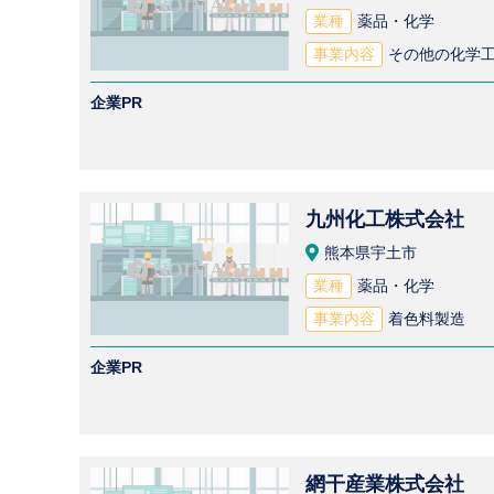
業種
薬品・化学
事業内容
その他の化学
企業PR
九州化工株式会社
熊本県宇土市
業種
薬品・化学
事業内容
着色料製造
企業PR
網干産業株式会社