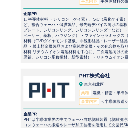
事業内容
半導体材料の販
企業PR
1. 半導体材料 ・シリコン（ケイ素）、SiC（炭化ケイ素
ど、複合ウェーハ・薄膜製品、最先端デバイス向けの基板・
プレート、シリコンリング、シリコンシリンダーなど） ・モ
ペーサー、基板、ハウジング） ・ファインセラミックス
材料（CVDダイヤモンド基板、非線形結晶・レーザー結晶
品 ・希土類金属製品および高純度金属・その化合物を取り
材料 リチウムイオン電池材料を中心に、二次電池向けの
黒鉛、シリコン系負極材、新型素材） ・リチウムイオン
PHT株式会社
東京都北区
業種
電機・精密・半導体
事業内容
企業PR
PHTは半導体業界の中でウェーハ自動剥離装置（剥離洗浄
コンウェーハの搬送やレーザ加工技術を活用して次世代Si