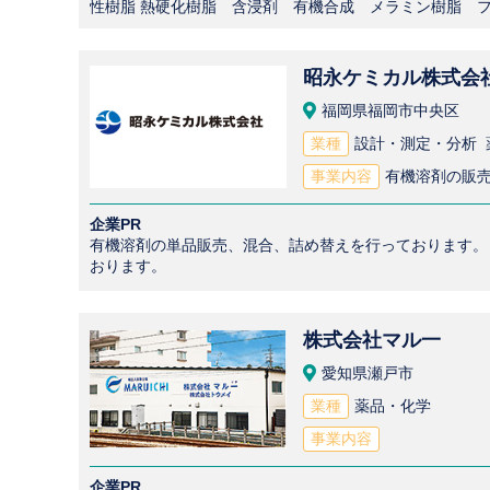
性樹脂 熱硬化樹脂 含浸剤 有機合成 メラミン樹脂 
昭永ケミカル株式会
福岡県福岡市中央区
業種
設計・測定・分析 
事業内容
有機溶剤の販
企業PR
有機溶剤の単品販売、混合、詰め替えを行っております。 
おります。
株式会社マル一
愛知県瀬戸市
業種
薬品・化学
事業内容
企業PR