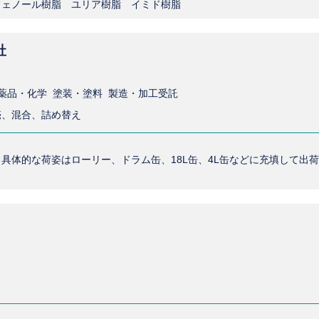
フェノール樹脂 ユリア樹脂 イミド樹脂
社
薬品・化学 塗装・塗料 製造・加工受託
売、混合、詰め替え
具体的な荷姿はローリー、ドラム缶、18L缶、4L缶などに充填して出