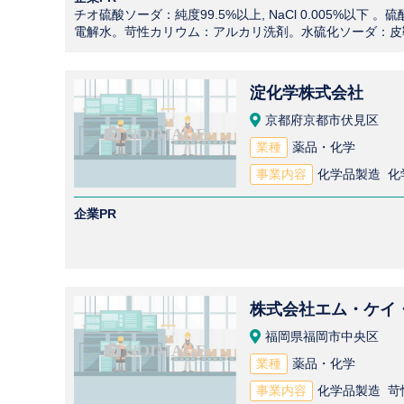
チオ硫酸ソーダ：純度99.5%以上, NaCl 0.005%
電解水。苛性カリウム：アルカリ洗剤。水硫化ソーダ：皮
淀化学株式会社
京都府京都市伏見区
業種
薬品・化学
事業内容
化学品製造 化
企業PR
株式会社エム・ケイ
福岡県福岡市中央区
業種
薬品・化学
事業内容
化学品製造 苛