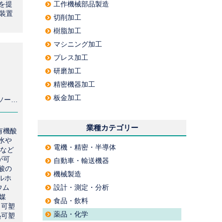
を提
工作機械部品製造
装置
切削加工
樹脂加工
マシニング加工
プレス加工
研磨加工
精密機器加工
板金加工
有機薬品製造・販売 パラトルエンスルホン酸 の製造販売 パラトルエンスルホン酸ソーダ の委託販売 樹脂硬化剤 の製造/受託 トシル酸 の製造・販売
業種カテゴリー
有機酸
水や
電機・精密・半導体
となど
が可
自動車・輸送機器
酸の
機械製造
ルホ
リウム
設計・測定・分析
合触媒
食品・飲料
 可塑
薬品・化学
熱可塑