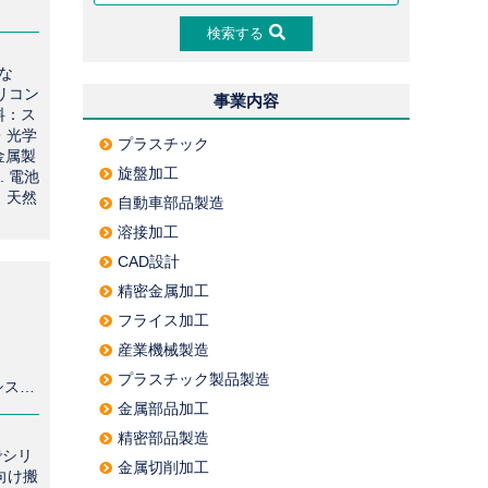
検索する
な
リコン
事業内容
料：ス
・光学
プラスチック
金属製
旋盤加工
 電池
、天然
自動車部品製造
溶接加工
CAD設計
精密金属加工
フライス加工
産業機械製造
プラスチック製品製造
＜半導体搬送システム事業 ＞ ■半導体用ウェーハ搬送ロボットシステム、レーザ応用システムなど関連装置 ＜半導体洗浄装置事業 ＞ ■ウェーハ自動剥離装置 ■ウェーハ自動洗浄装置 産業機械製造
金属部品加工
精密部品製造
でシリ
金属切削加工
向け搬