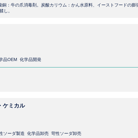
以下 。硫酸銅：牛の爪消毒剤。炭酸カリウム：かん水原料、イーストフードの膨
鞣し。
学品OEM 化学品開発
・ケミカル
性ソーダ製造 化学品卸売 苛性ソーダ卸売