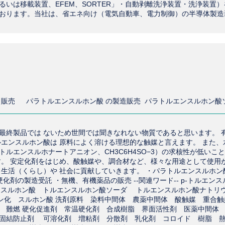
いは移載装置、EFEM、SORTER」・自動剥離洗浄装置・洗浄装置）
おります。当社は、省エネ向け（電気自動車、電力制御）の半導体製造
最終製品では ないため世間では聞きなれない物質であると思います。 
エンスルホン酸は 原料によく溶ける理想的な触媒と言えます。 また、
ルエンスルホナートアニオン、CH3C6H4SO−3）の求核性が低いこ
す。 安定化剤をはじめ、酸触媒や、調合材など、様々な用途として使用
生活（くらし）や 社会に貢献していきます。 ・パラトルエンスルホン
剤の製造受託 ・無機、有機薬品の販売 --関連ワード-- p-トルエンス
ゼンスルホン酸 トルエンスルホン酸ソーダ トルエンスルホン酸ナト
PTSA スルホン化 スルホン酸 洗剤原料 染料中間体 農薬中間体 酸触媒 重
 難燃 硬化促進剤 常温硬化剤 合成樹脂 界面活性剤 医薬中間体
固結防止剤 可溶化剤 増粘剤 分散剤 乳化剤 コロイド 樹脂 