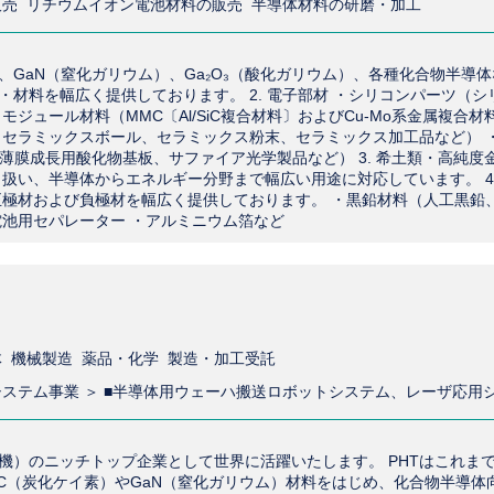
売 リチウムイオン電池材料の販売 半導体材料の研磨・加工
）、GaN（窒化ガリウム）、Ga₂O₃（酸化ガリウム）、各種化合物半導体
材料を幅広く提供しております。 2. 電子部材 ・シリコンパーツ（シ
ジュール材料（MMC〔Al/SiC複合材料〕およびCu-Mo系金属複合材
（セラミックスボール、セラミックス粉末、セラミックス加工品など） 
薄膜成長用酸化物基板、サファイア光学製品など） 3. 希土類・高純度
扱い、半導体からエネルギー分野まで幅広い用途に対応しています。 4.
正極材および負極材を幅広く提供しております。 ・黒鉛材料（人工黒鉛
電池用セパレーター ・アルミニウム箔など
 機械製造 薬品・化学 製造・加工受託
機）のニッチトップ企業として世界に活躍いたします。 PHTはこれま
C（炭化ケイ素）やGaN（窒化ガリウム）材料をはじめ、化合物半導体