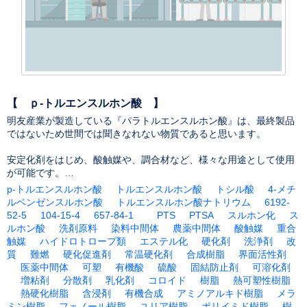
【 ｐ-トルエンスルホン酸 】
明友産業が製造している『パラトルエンスルホン酸』は、最終製品
ではないため世間では聞きなれない物質であると思います。
安定化剤をはじめ、酸触媒や、調合材など、様々な用途として使用
が可能です。
意外と身近で必要とされている当物質は、これからも生活（くら
p-トルエンスルホン酸
トルエンスルホン酸
トシル酸
4-メチ
し）や社会に貢献していきます。
ルベンゼンスルホン酸
トルエンスルホン酸ナトリウム
6192-
52-5
104-15-4
657-84-1
PTS
PTSA
スルホン化
ス
ルホン酸
洗剤原料
染料中間体
農薬中間体
酸触媒
重合
触媒
ハイドロトロープ類
エステル化
硬化剤
洗浄剤
改
質
難燃
硬化促進剤
常温硬化剤
合成樹脂
界面活性剤
医薬中間体
可塑
有機酸
硫酸
固結防止剤
可溶化剤
増粘剤
分散剤
乳化剤
コロイド
樹脂
熱可塑性樹脂
熱硬化樹脂
含浸剤
有機合成
アミノアルキド樹脂
メラ
ミン樹脂
フェノール樹脂
ユリア樹脂
ポリイミド樹脂
樹