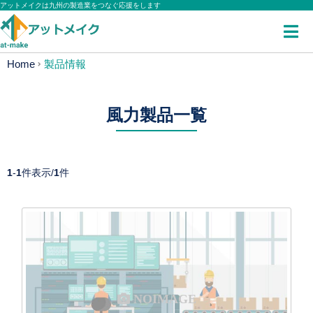
アットメイクは九州の製造業をつなぐ応援をします
Home
製品情報
風力製品一覧
1
-
1
件表示/
1
件