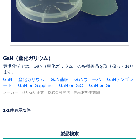
GaN（窒化ガリウム）
豊港化学では、GaN（窒化ガリウム）の各種製品を取り扱っており
ます。
GaN
窒化ガリウム
GaN基板
GaNウェーハ
GaNテンプレ
ート
GaN-on-Sapphire
GaN-on-SiC
GaN-on-Si
メーカー・取り扱い企業：
株式会社豊港・先端材料事業部
1
-
1
件表示/
1
件
製品検索