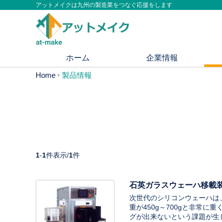
アットメイクは九州の製造業をつなぐ応援をします
ホーム
企業情報
Home
製品情報
1
-
1
件表示/
1
件
石英ガラスウェーハ移載装置
次世代のシリコンウェーハは、直
重が450g～700gと非常
グが出来ないという課題が生