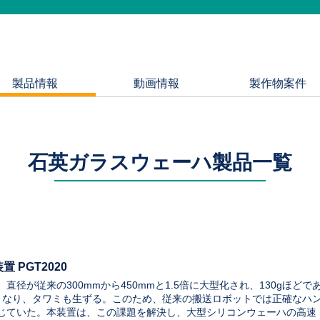
製品情報
動画情報
製作物案件
石英ガラスウェーハ製品一覧
 PGT2020
径が従来の300mmから450mmと1.5倍に大型化され、130gほどで
に重くなり、タワミも生ずる。このため、従来の搬送ロボットでは正確なハ
じていた。本装置は、この課題を解決し、大型シリコンウェーハの高速