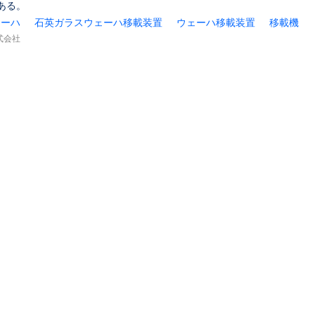
ある。
ェーハ
石英ガラスウェーハ移載装置
ウェーハ移載装置
移載機
式会社