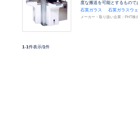
度な搬送を可能とするもので
石英ガラス
石英ガラスウ
メーカー・取り扱い企業：
PHT株
1
-
1
件表示/
1
件